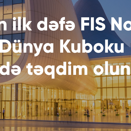
 ilk dəfə FIS N
Dünya Kuboku
də təqdim olun