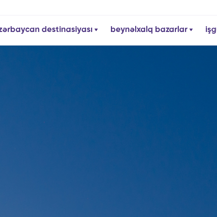
zərbaycan destinasiyası
beynəlxalq bazarlar
işg