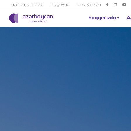
azerbaijan.travel
sta.gov.az
press&media
haqqımızda
A