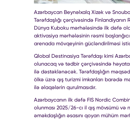
Azərbaycan Beynəlxalq Xizək və Snoubord
Tərəfdaşlığı çərçivəsində Finlandiyanın
Dünya Kuboku mərhələsində ilk dəfə ola
aktivasiya mərhələsinin rəsmi başlanğıc
arenada mövqeyinin gücləndirilməsi is
Qlobal Destinasiya Tərəfdaşı kimi Azərb
olunacaq və tədbir çərçivəsində həyata k
ilə dəstəklənəcək. Tərəfdaşlığın məqsədi 
ölkə üzrə qış turizmi imkanları barədə mə
ilə əlaqələrin qurulmasıdır.
Azərbaycanın ilk dəfə FIS Nordic Comb
olunması 2025/26-cı il qış mövsümü və nö
əməkdaşlığın əsasını qoyan mühüm mərh