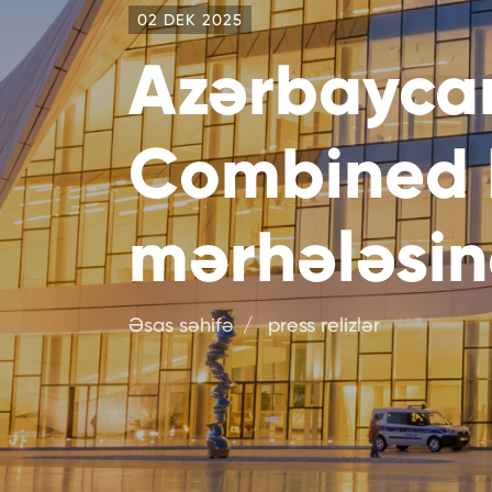
02 DEK 2025
Azərbaycan
Combined 
mərhələsin
Əsas səhifə
press relizlər