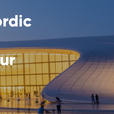
ordic
ur