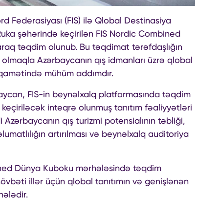
 Federasiyası (FIS) ilə Qlobal Destinasiya
 Ruka şəhərində keçirilən FIS Nordic Combined
raq təqdim olunub. Bu təqdimat tərəfdaşlığın
ı olmaqla Azərbaycanın qış idmanları üzrə qlobal
tiqamətində mühüm addımdır.
aycan, FIS-in beynəlxalq platformasında təqdim
eçiriləcək inteqrə olunmuş tanıtım fəaliyyətləri
Azərbaycanın qış turizmi potensialının təbliği,
lumatlılığın artırılması və beynəlxalq auditoriya
ined Dünya Kuboku mərhələsində təqdim
vbəti illər üçün qlobal tanıtımın və genişlənən
ələdir.