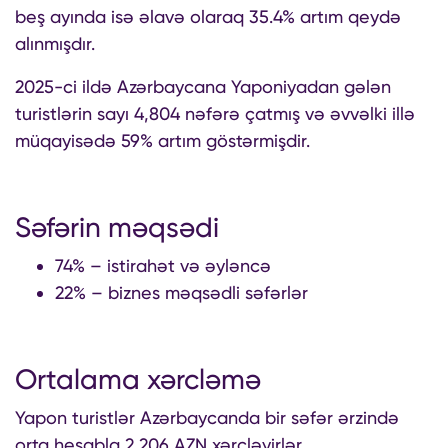
beş ayında isə əlavə olaraq 35.4% artım qeydə
alınmışdır.
2025-ci ildə Azərbaycana Yaponiyadan gələn
turistlərin sayı 4,804 nəfərə çatmış və əvvəlki illə
müqayisədə 59% artım göstərmişdir.
Səfərin məqsədi
74% – istirahət və əyləncə
22% – biznes məqsədli səfərlər
Ortalama xərcləmə
Yapon turistlər Azərbaycanda bir səfər ərzində
orta hesabla 2,206 AZN xərcləyirlər.