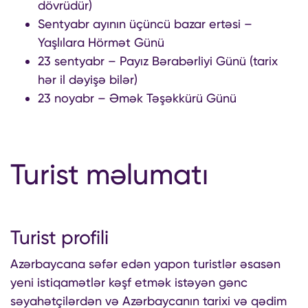
dövrüdür)
Sentyabr ayının üçüncü bazar ertəsi –
Yaşlılara Hörmət Günü
23 sentyabr – Payız Bərabərliyi Günü (tarix
hər il dəyişə bilər)
23 noyabr – Əmək Təşəkkürü Günü
Turist məlumatı
Turist profili
Azərbaycana səfər edən yapon turistlər əsasən
yeni istiqamətlər kəşf etmək istəyən gənc
səyahətçilərdən və Azərbaycanın tarixi və qədim