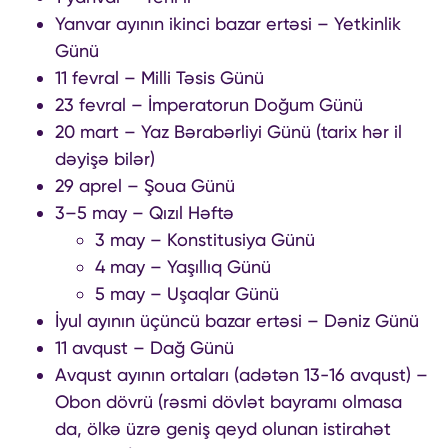
Yanvar ayının ikinci bazar ertəsi – Yetkinlik
Günü
11 fevral – Milli Təsis Günü
23 fevral – İmperatorun Doğum Günü
20 mart – Yaz Bərabərliyi Günü (tarix hər il
dəyişə bilər)
29 aprel – Şoua Günü
3–5 may – Qızıl Həftə
3 may – Konstitusiya Günü
4 may – Yaşıllıq Günü
5 may – Uşaqlar Günü
İyul ayının üçüncü bazar ertəsi – Dəniz Günü
11 avqust – Dağ Günü
Avqust ayının ortaları (adətən 13-16 avqust) –
Obon dövrü (rəsmi dövlət bayramı olmasa
da, ölkə üzrə geniş qeyd olunan istirahət