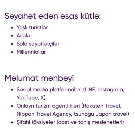
Səyahət edən əsas kütlə:
Yaşlı turistlər
Ailələr
Solo səyahətçilər
Millenniallar
Məlumat mənbəyi
Sosial media platformaları (LINE, Instagram,
YouTube, X)
Onlayn turizm agentlikləri (Rakuten Travel,
Nippon Travel Agency, tsunagu Japan travel)
Şifahi tövsiyələr (dost və tanış məsləhətləri)