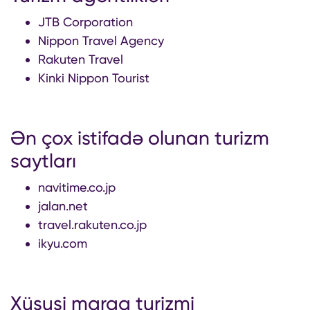
JTB Corporation
Nippon Travel Agency
Rakuten Travel
Kinki Nippon Tourist
Ən çox istifadə olunan turizm
saytları
navitime.co.jp
jalan.net
travel.rakuten.co.jp
ikyu.com
Xüsusi maraq turizmi