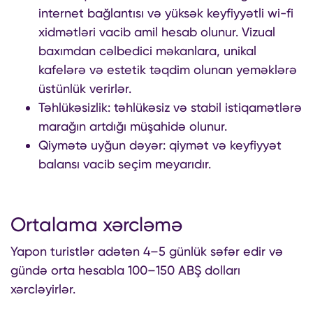
internet bağlantısı və yüksək keyfiyyətli wi-fi
xidmətləri vacib amil hesab olunur. Vizual
baxımdan cəlbedici məkanlara, unikal
kafelərə və estetik təqdim olunan yeməklərə
üstünlük verirlər.
Təhlükəsizlik: təhlükəsiz və stabil istiqamətlərə
marağın artdığı müşahidə olunur.
Qiymətə uyğun dəyər: qiymət və keyfiyyət
balansı vacib seçim meyarıdır.
Ortalama xərcləmə
Yapon turistlər adətən 4–5 günlük səfər edir və
gündə orta hesabla 100–150 ABŞ dolları
xərcləyirlər.