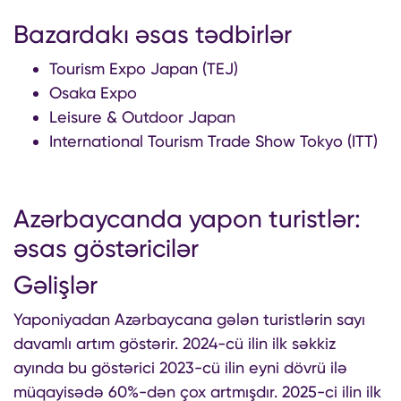
Bazardakı əsas tədbirlər
Tourism Expo Japan (TEJ)
Osaka Expo
Leisure & Outdoor Japan
International Tourism Trade Show Tokyo (ITT)
Azərbaycanda yapon turistlər:
əsas göstəricilər
Gəlişlər
Yaponiyadan Azərbaycana gələn turistlərin sayı
davamlı artım göstərir. 2024-cü ilin ilk səkkiz
ayında bu göstərici 2023-cü ilin eyni dövrü ilə
müqayisədə 60%-dən çox artmışdır. 2025-ci ilin ilk