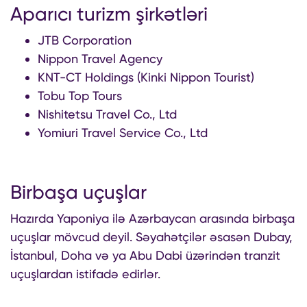
Aparıcı turizm şirkətləri
JTB Corporation
Nippon Travel Agency
KNT-CT Holdings (Kinki Nippon Tourist)
Tobu Top Tours
Nishitetsu Travel Co., Ltd
Yomiuri Travel Service Co., Ltd
Birbaşa uçuşlar
Hazırda Yaponiya ilə Azərbaycan arasında birbaşa
uçuşlar mövcud deyil. Səyahətçilər əsasən Dubay,
İstanbul, Doha və ya Abu Dabi üzərindən tranzit
uçuşlardan istifadə edirlər.