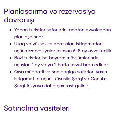
Planlaşdırma və rezervasiya
davranışı
Yapon turistlər səfərlərini adətən əvvəlcədən
planlaşdırırlar.
Uzaq və yüksək tələbat olan istiqamətlər
üçün rezervasiyalar əsasən 6-8 ay əvvəl edilir.
Bəzi turistlər isə bayram mövsümlərində
uçuşları 1 ay və ya 2 həftə əvvəl bron edirlər.
Qısa müddətli və son dəqiqə səfərləri yaxın
istiqamətlər üçün, xüsusilə Şərqi və Cənub-
Şərqi Asiyaya daha çox rast gəlinir.
Satınalma vasitələri