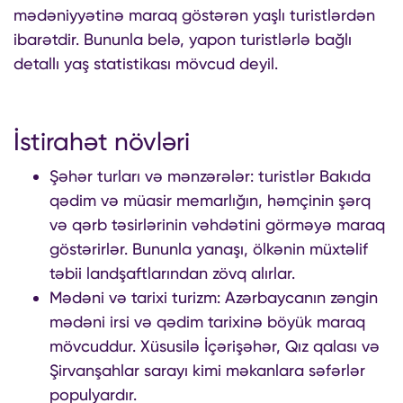
mədəniyyətinə maraq göstərən yaşlı turistlərdən
ibarətdir. Bununla belə, yapon turistlərlə bağlı
detallı yaş statistikası mövcud deyil.
İstirahət növləri
Şəhər turları və mənzərələr: turistlər Bakıda
qədim və müasir memarlığın, həmçinin şərq
və qərb təsirlərinin vəhdətini görməyə maraq
göstərirlər. Bununla yanaşı, ölkənin müxtəlif
təbii landşaftlarından zövq alırlar.
Mədəni və tarixi turizm: Azərbaycanın zəngin
mədəni irsi və qədim tarixinə böyük maraq
mövcuddur. Xüsusilə İçərişəhər, Qız qalası və
Şirvanşahlar sarayı kimi məkanlara səfərlər
populyardır.