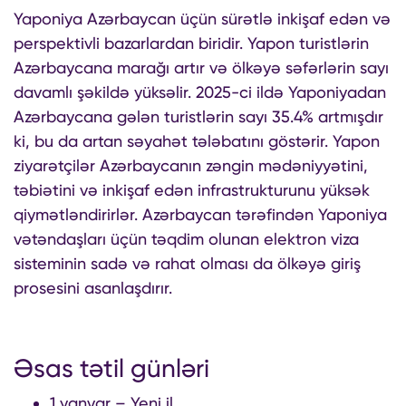
Yaponiya Azərbaycan üçün sürətlə inkişaf edən və
perspektivli bazarlardan biridir. Yapon turistlərin
Azərbaycana marağı artır və ölkəyə səfərlərin sayı
davamlı şəkildə yüksəlir. 2025-ci ildə Yaponiyadan
Azərbaycana gələn turistlərin sayı 35.4% artmışdır
ki, bu da artan səyahət tələbatını göstərir. Yapon
ziyarətçilər Azərbaycanın zəngin mədəniyyətini,
təbiətini və inkişaf edən infrastrukturunu yüksək
qiymətləndirirlər. Azərbaycan tərəfindən Yaponiya
vətəndaşları üçün təqdim olunan elektron viza
sisteminin sadə və rahat olması da ölkəyə giriş
prosesini asanlaşdırır.
Əsas tətil günləri
1 yanvar – Yeni il