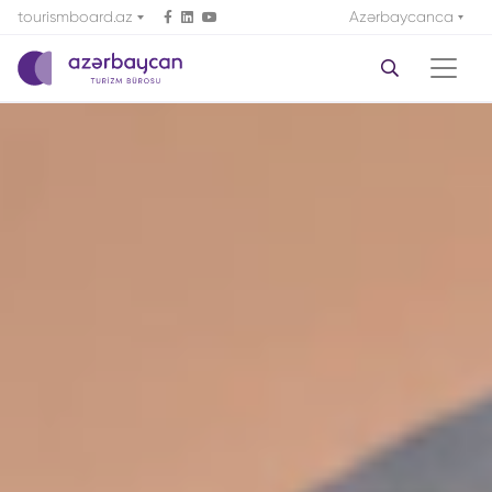
tourismboard.az
Azərbaycanca