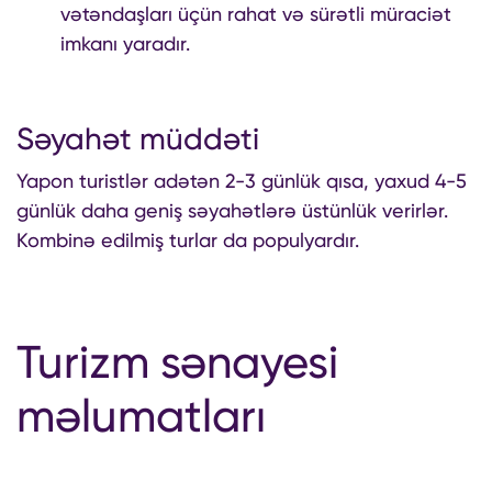
vətəndaşları üçün rahat və sürətli müraciət
imkanı yaradır.
Səyahət müddəti
Yapon turistlər adətən 2-3 günlük qısa, yaxud 4-5
günlük daha geniş səyahətlərə üstünlük verirlər.
Kombinə edilmiş turlar da populyardır.
Turizm sənayesi
məlumatları