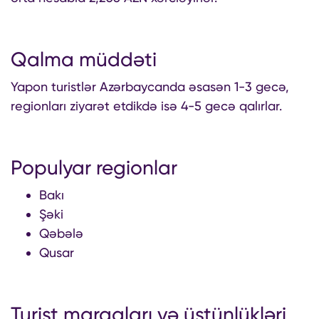
Qalma müddəti
Yapon turistlər Azərbaycanda əsasən 1-3 gecə,
regionları ziyarət etdikdə isə 4-5 gecə qalırlar.
Populyar regionlar
Bakı
Şəki
Qəbələ
Qusar
Turist maraqları və üstünlükləri