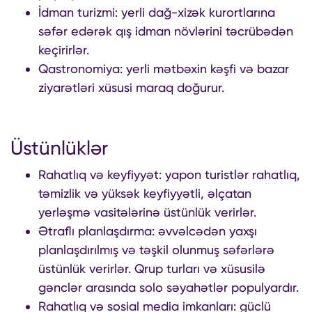
İdman turizmi: yerli dağ-xizək kurortlarına
səfər edərək qış idman növlərini təcrübədən
keçirirlər.
Qastronomiya: yerli mətbəxin kəşfi və bazar
ziyarətləri xüsusi maraq doğurur.
Üstünlüklər
Rahatlıq və keyfiyyət: yapon turistlər rahatlıq,
təmizlik və yüksək keyfiyyətli, əlçatan
yerləşmə vasitələrinə üstünlük verirlər.
Ətraflı planlaşdırma: əvvəlcədən yaxşı
planlaşdırılmış və təşkil olunmuş səfərlərə
üstünlük verirlər. Qrup turları və xüsusilə
gənclər arasında solo səyahətlər populyardır.
Rahatlıq və sosial media imkanları: güclü