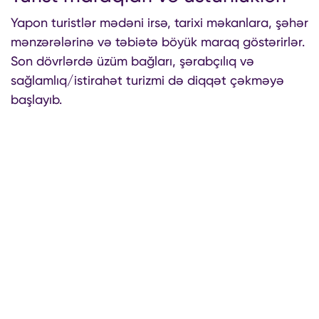
Yapon turistlər mədəni irsə, tarixi məkanlara, şəhər
mənzərələrinə və təbiətə böyük maraq göstərirlər.
Son dövrlərdə üzüm bağları, şərabçılıq və
sağlamlıq/istirahət turizmi də diqqət çəkməyə
başlayıb.
Tarix və mədəniyyət
Tarixi məkanlar
Muzeylər
Yerli bazarlar
Üzüm bağları və şərabçılıq
Təbiət