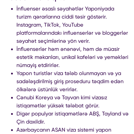
İnfluenser əsaslı səyahətlər Yaponiyada
turizm qərarlarına ciddi təsir göstərir.
Instagram, TikTok, YouTube
platformalarındakı influenserlər və bloggerlər
səyahət seçimlərinə yön verir.
İnfluenserlər həm ənənəvi, həm də müasir
estetik məkanları, unikal kafeləri və yeməkləri
nümayiş etdirirlər.
Yapon turistlər viza tələb olunmayan və ya
sadələşdirilmiş giriş proseduru təqdim edən
ölkələrə üstünlük verirlər.
Cənubi Koreya və Tayvan kimi vizasız
istiqamətlər yüksək tələbat görür.
Digər populyar istiqamətlərə ABŞ, Tayland və
Çin daxildir.
Azərbaycanın ASAN viza sistemi yapon