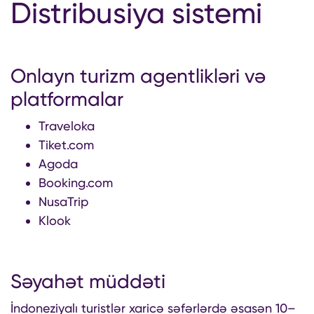
Distribusiya sistemi
Onlayn turizm agentlikləri və
platformalar
Traveloka
Tiket.com
Agoda
Booking.com
NusaTrip
Klook
Səyahət müddəti
İndoneziyalı turistlər xaricə səfərlərdə əsasən 10–