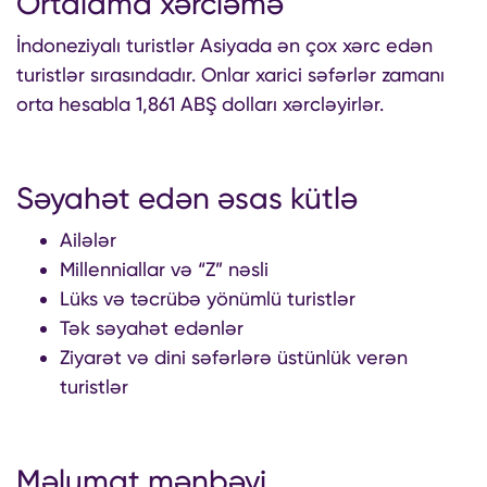
Ortalama xərcləmə
İndoneziyalı turistlər Asiyada ən çox xərc edən
turistlər sırasındadır. Onlar xarici səfərlər zamanı
orta hesabla 1,861 ABŞ dolları xərcləyirlər.
Səyahət edən əsas kütlə
Ailələr
Millenniallar və “Z” nəsli
Lüks və təcrübə yönümlü turistlər
Tək səyahət edənlər
Ziyarət və dini səfərlərə üstünlük verən
turistlər
Məlumat mənbəyi