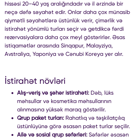
hissəsi 20–40 yaş aralığındadır və il ərzində bir
neçə dəfə səyahət edir. Onlar daha çox münasib
qiymətli səyahətlərə üstünlük verir, çimərlik və
istirahət yönümlü turları seçir və getdikcə fərdi
rezervasiyalara daha çox meyl göstərirlər. Əsas
istiqamətlər arasında Sinqapur, Malayziya,
Avstraliya, Yaponiya və Cənubi Koreya yer alır.
İstirahət növləri
Alış-veriş və şəhər istirahəti:
Dəb, lüks
məhsullar və kosmetika məhsullarının
alınmasına yüksək maraq göstərilir.
Qrup paket turları:
Rahatlıq və təşkilatçılıq
üstünlüyünə görə əsasən paket turlar seçilir.
Ailə və sosial qrup səfərləri:
Səfərlər əsasən