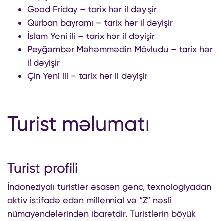
Good Friday – tarix hər il dəyişir
Qurban bayramı – tarix hər il dəyişir
İslam Yeni ili – tarix hər il dəyişir
Peyğəmbər Məhəmmədin Mövludu – tarix hər
il dəyişir
Çin Yeni ili – tarix hər il dəyişir
Turist məlumatı
Turist profili
İndoneziyalı turistlər əsasən gənc, texnologiyadan
aktiv istifadə edən millennial və “Z” nəsli
nümayəndələrindən ibarətdir. Turistlərin böyük