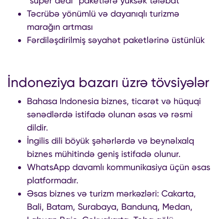
“super deal” paketlərə yüksək tələbat
Təcrübə yönümlü və dayanıqlı turizmə
marağın artması
Fərdiləşdirilmiş səyahət paketlərinə üstünlük
İndoneziya bazarı üzrə tövsiyələr
Bahasa Indonesia biznes, ticarət və hüquqi
sənədlərdə istifadə olunan əsas və rəsmi
dildir.
İngilis dili böyük şəhərlərdə və beynəlxalq
biznes mühitində geniş istifadə olunur.
WhatsApp davamlı kommunikasiya üçün əsas
platformadır.
Əsas biznes və turizm mərkəzləri: Cakarta,
Bali, Batam, Surabaya, Bandunq, Medan,