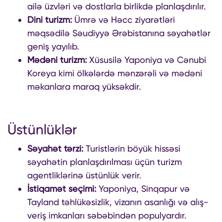
ailə üzvləri və dostlarla birlikdə planlaşdırılır.
Dini turizm:
Ümrə və Həcc ziyarətləri
məqsədilə Səudiyyə Ərəbistanına səyahətlər
geniş yayılıb.
Mədəni turizm:
Xüsusilə Yaponiya və Cənubi
Koreya kimi ölkələrdə mənzərəli və mədəni
məkanlara maraq yüksəkdir.
Üstünlüklər
Səyahət tərzi:
Turistlərin böyük hissəsi
səyahətin planlaşdırılması üçün turizm
agentliklərinə üstünlük verir.
İstiqamət seçimi:
Yaponiya, Sinqapur və
Tayland təhlükəsizlik, vizanın asanlığı və alış-
veriş imkanları səbəbindən populyardır.