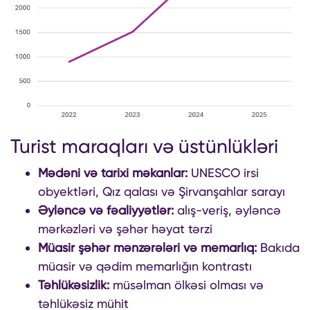
Turist maraqları və üstünlükləri
Mədəni və tarixi məkanlar:
UNESCO irsi
obyektləri, Qız qalası və Şirvanşahlar sarayı
Əyləncə və fəaliyyətlər:
alış-veriş, əyləncə
mərkəzləri və şəhər həyat tərzi
Müasir şəhər mənzərələri və memarlıq:
Bakıda
müasir və qədim memarlığın kontrastı
Təhlükəsizlik:
müsəlman ölkəsi olması və
təhlükəsiz mühit