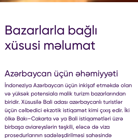
Bazarlarla bağlı
xüsusi məlumat
Azərbaycan üçün əhəmiyyəti
İndoneziya Azərbaycan üçün inkişaf etməkdə olan
və yüksək potensiala malik turizm bazarlarından
biridir. Xüsusilə Bali adası azərbaycanlı turistlər
üçün cəlbedici ekzotik istiqamət kimi çıxış edir. İki
ölkə Bakı–Cakarta və ya Bali istiqamətləri üzrə
birbaşa aviareyslərin təşkili, eləcə də viza
prosedurlarının sadələşdirilməsi sahəsində