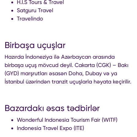
H.I.S Tours & Travel
Satguru Travel
Travelindo
Birbaşa uçuşlar
Hazırda İndoneziya ilə Azərbaycan arasında
birbaşa uçuş mövcud deyil. Cakarta (CGK) – Bakı
(GYD) marşrutları əsasən Doha, Dubay və ya
İstanbul üzərindən tranzit uçuşlarla həyata keçirilir.
Bazardakı əsas tədbirlər
Wonderful Indonesia Tourism Fair (WITF)
Indonesia Travel Expo (ITE)