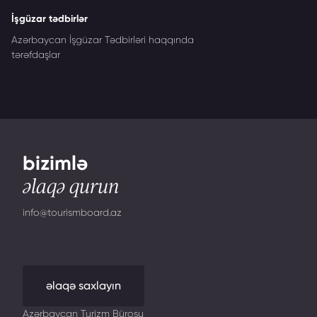
İşgüzar tədbirlər
Azərbaycan İşgüzar Tədbirləri haqqında
tərəfdaşlar
bizimlə
əlaqə qurun
info@tourismboard.az
əlaqə saxlayın
Azərbaycan Turizm Bürosu