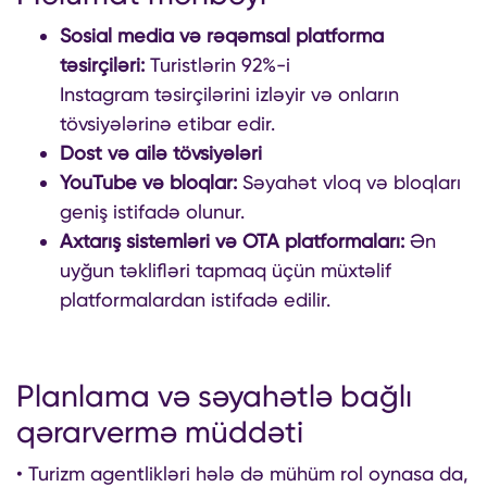
Sosial media və rəqəmsal platforma
təsirçiləri:
Turistlərin 92%-i
Instagram təsirçilərini izləyir və onların
tövsiyələrinə etibar edir.
Dost və ailə tövsiyələri
YouTube və bloqlar:
Səyahət vloq və bloqları
geniş istifadə olunur.
Axtarış sistemləri və OTA platformaları:
Ən
uyğun təklifləri tapmaq üçün müxtəlif
platformalardan istifadə edilir.
Planlama və səyahətlə bağlı
qərarvermə müddəti
• Turizm agentlikləri hələ də mühüm rol oynasa da,