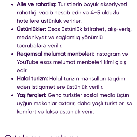
Ailə və rahatlıq:
Turistlərin böyük əksəriyyəti
rahatlığı vacib hesab edir və 4–5 ulduzlu
hotellərə üstünlük verirlər.
Üstünlüklər:
Əsas üstünlük istirahət, alış-veriş,
mədəniyyət və sağlamlıq yönümlü
təcrübələrə verilir.
Rəqəmsal məlumat mənbələri:
Instagram və
YouTube əsas məlumat mənbələri kimi çıxış
edir.
Halal turizm:
Halal turizm məhsulları təqdim
edən istiqamətlərə üstünlük verilir.
Yaş fərqləri:
Gənc turistlər sosial media üçün
uyğun məkanlar axtarır, daha yaşlı turistlər isə
komfort və lüksə üstünlük verir.