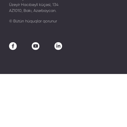
Üzeyir Hacıbəyli küçəsi, 134
AZ1010, Bakı, Azərbaycan.
© Bütün hüquqlar qorunur