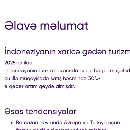
Əlavə məlumat
İndoneziyanın xaricə gedən turizm
2025-ci ildə
İndoneziyanın turizm bazarında güclü bərpa müşahidə 
cü illə müqayisədə satış həcmində 30%-
ə qədər artım qeydə almışdır.
Əsas tendensiyalar
Ramazan dövründə Avropa və Türkiyə üçün