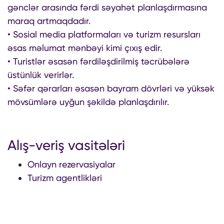
gənclər arasında fərdi səyahət planlaşdırmasına
maraq artmaqdadır.
• Sosial media platformaları və turizm resursları
əsas məlumat mənbəyi kimi çıxış edir.
• Turistlər əsasən fərdiləşdirilmiş təcrübələrə
üstünlük verirlər.
• Səfər qərarları əsasən bayram dövrləri və yüksək
mövsümlərə uyğun şəkildə planlaşdırılır.
Alış-veriş vasitələri
Onlayn rezervasiyalar
Turizm agentlikləri