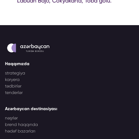
Labuan Bajo, Cokyakarta, Toba gölü.
Haqqımızda
strategiya
karyera
tədbirlər
tenderlər
Azərbaycan destinasiyası
nəşrlər
brend haqqında
hədəf bazarları