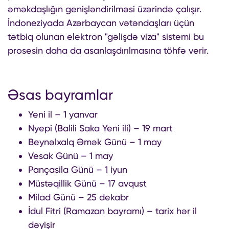
əməkdaşlığın genişləndirilməsi üzərində çalışır.
İndoneziyada Azərbaycan vətəndaşları üçün
tətbiq olunan elektron "gəlişdə viza" sistemi bu
prosesin daha da asanlaşdırılmasına töhfə verir.
Əsas bayramlar
Yeni il – 1 yanvar
Nyepi (Balili Saka Yeni ili) – 19 mart
Beynəlxalq Əmək Günü – 1 may
Vesak Günü – 1 may
Pançasila Günü – 1 iyun
Müstəqillik Günü – 17 avqust
Milad Günü – 25 dekabr
İdul Fitri (Ramazan bayramı) – tarix hər il
dəyişir