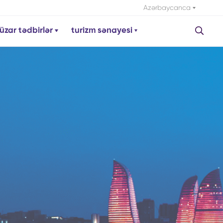
Azərbaycanca
üzar tədbirlər
turizm sənayesi