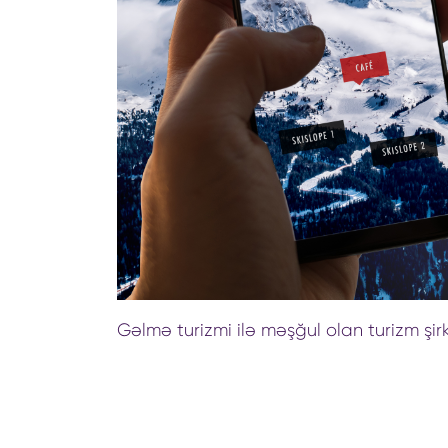
Gəlmə turizmi ilə məşğul olan turizm şi
proqramına 9 sentyabr tarixindən başl
ə yaxın turizm şirkəti qeydiyyatdan keçi
qiymətləndirmə və seçim mərhələsi 23 