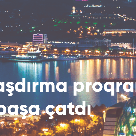
aşdırma proqr
başa çatdı