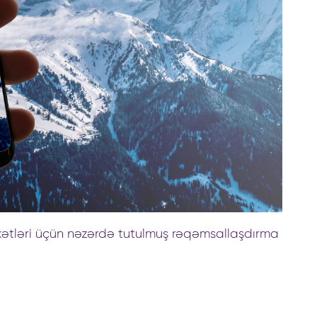
rkətləri üçün nəzərdə tutulmuş rəqəmsallaşdırma
amış qeydiyyat artıq başa çatıb. Proqrama 80-
b. Qeyd edək ki, təqdim edilmiş layihələrin
oktyabr tarixinə qədər davam edəcək.