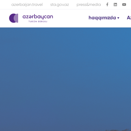
azerbaijan.travel
sta.gov.az
press&media
haqqımızda
A