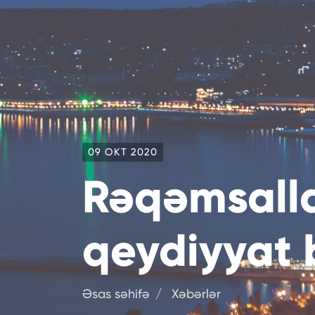
09 OKT 2020
Rəqəmsall
qeydiyyat 
Əsas səhifə
Xəbərlər