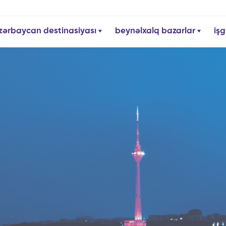
zərbaycan destinasiyası
beynəlxalq bazarlar
işg