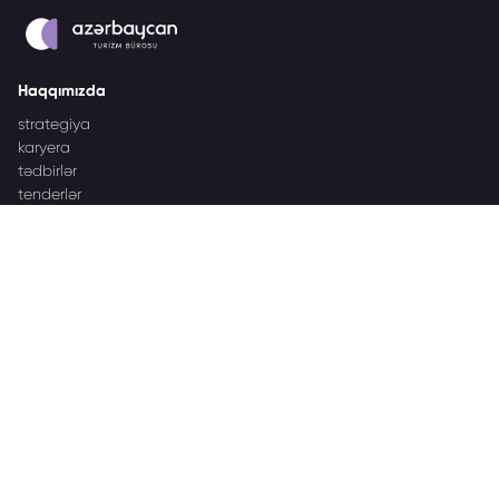
Haqqımızda
strategiya
karyera
tədbirlər
tenderlər
Azərbaycan destinasiyası
nəşrlər
brend haqqında
hədəf bazarları
İşgüzar tədbirlər
Azərbaycan İşgüzar Tədbirləri haqqında
tərəfdaşlar