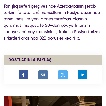
Tanışlıq səfəri çərçivəsində Azərbaycanın şərab
turizmi (enoturizm) məhsullarının Rusiya bazarında
tanıdılması və yeni biznes tərəfdaşlıqlarının
qurulması məqsədilə 50-dən çox yerli turizm
sənayesi nümayəndəsinin iştirakı ilə Rusiya turizm
şirkətləri arasında B2B görüşlər keçirilib.
DOSTLARINLA PAYLAŞ