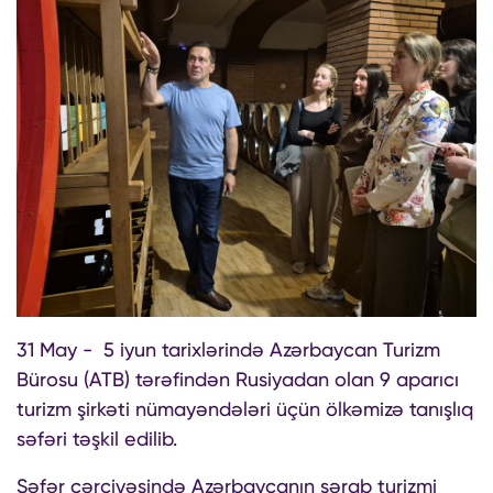
31 May - 5 iyun tarixlərində Azərbaycan Turizm
Bürosu (ATB) tərəfindən Rusiyadan olan 9 aparıcı
turizm şirkəti nümayəndələri üçün ölkəmizə tanışlıq
səfəri təşkil edilib.
Səfər çərçivəsində Azərbaycanın şərab turizmi