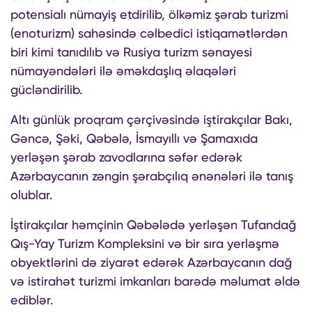
potensialı nümayiş etdirilib, ölkəmiz şərab turizmi
(enoturizm) sahəsində cəlbedici istiqamətlərdən
biri kimi tanıdılıb və Rusiya turizm sənayesi
nümayəndələri ilə əməkdaşlıq əlaqələri
gücləndirilib.
Altı günlük proqram çərçivəsində iştirakçılar Bakı,
Gəncə, Şəki, Qəbələ, İsmayıllı və Şamaxıda
yerləşən şərab zavodlarına səfər edərək
Azərbaycanın zəngin şərabçılıq ənənələri ilə tanış
olublar.
İştirakçılar həmçinin Qəbələdə yerləşən Tufandağ
Qış-Yay Turizm Kompleksini və bir sıra yerləşmə
obyektlərini də ziyarət edərək Azərbaycanın dağ
və istirahət turizmi imkanları barədə məlumat əldə
ediblər.