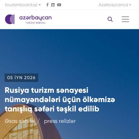
tourismboard.az
Azərbaycanca
05 IYN 2026
Rusiya turizm sənayesi
nümayəndələri üçün ölkəmizə
tanışlıq səfəri təşkil edilib
Əsas səhifə
press relizlər