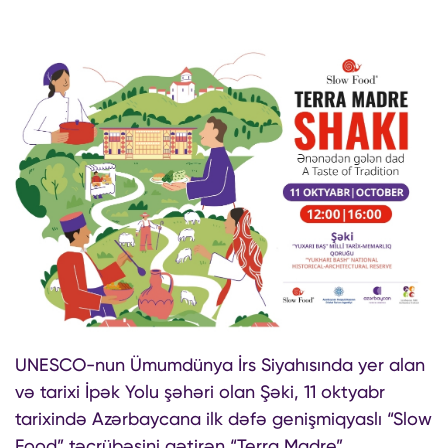
UNESCO-nun Ümumdünya İrs Siyahısında yer alan
və tarixi İpək Yolu şəhəri olan Şəki, 11 oktyabr
tarixində Azərbaycana ilk dəfə genişmiqyaslı “Slow
Food” təcrübəsini gətirən “Terra Madre”