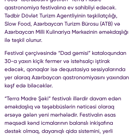
qastronomiya festivalına ev sahibliyi edəcək.
Tədbir Dövlət Turizm Agentliyinin təşkilatçılığı,
Slow Food, Azərbaycan Turizm Bürosu (ATB) və
Azərbaycan Milli Kulinariya Mərkəzinin əməkdaşlığı
ilə təşkil olunur.
Festival çərçivəsində “Dad gəmisi” kataloqundan
30-a yaxın kiçik fermer və istehsalçı iştirak
edəcək, qonaqlar isə dequstasiya sessiyalarında
yer alaraq Azərbaycan qastronomiyasını yaxından
kəşf edə biləcəklər.
“Terra Madre Şəki” festivalı illərdir davam edən
əməkdaşlıq və təşəbbüslərin nəticəsi olaraq
ərsəyə gələn yeni mərhələdir. Festivalın əsas
məqsədi kənd icmalarının balanslı inkişafına
dəstək olmaq, dayanıqlı qida sistemini, yerli