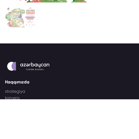
Haqqımızda
strategiya
karyera
tədbirlər
tenderlər
Azərbaycan destinasiyası
nəşrlər