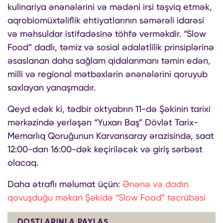
kulinariya ənənələrini və mədəni irsi təşviq etmək,
aqrobiomüxtəliflik ehtiyatlarının səmərəli idarəsi
və məhsuldar istifadəsinə töhfə verməkdir. “Slow
Food” dadlı, təmiz və sosial ədalətlilik prinsiplərinə
əsaslanan daha sağlam qidalanmanı təmin edən,
milli və regional mətbəxlərin ənənələrini qoruyub
saxlayan yanaşmadır.
Qeyd edək ki, tədbir oktyabrın 11-də Şəkinin tarixi
mərkəzində yerləşən “Yuxarı Baş” Dövlət Tarix-
Memarlıq Qoruğunun Karvansaray ərazisində, saat
12:00-dan 16:00-dək keçiriləcək və giriş sərbəst
olacaq.
Daha ətraflı məlumat üçün:
Ənənə və dadın
qovuşduğu məkan Şəkidə “Slow Food” təcrübəsi
DOSTLARINLA PAYLAŞ