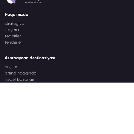
Haqqımızda
strategiya
karyera
tədbirlər
tenderlər
Azərbaycan destinasiyası
nəşrlər
brend haqqında
hədəf bazarları
İşgüzar tədbirlər
Azərbaycan İşgüzar Tədbirləri haqqında
tərəfdaşlar