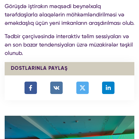
Görüşdə iştirakın məqsədi beynəlxalq
tərəfdaşlarla əlaqələrin möhkəmləndirilməsi və
əməkdaşlıq üçün yeni imkanların araşdırılması olub.
Tədbir çərçivəsində interaktiv təlim sessiyaları və
ən son bazar tendensiyaları üzrə müzakirələr təşkil
olunub.
DOSTLARINLA PAYLAŞ