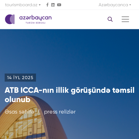
tourismboard.az
Azərbaycanca
14 IYL 2025
ATB ICCA-nın illik görüşündə təmsil
olunub
Əsas səhifə
press relizlər