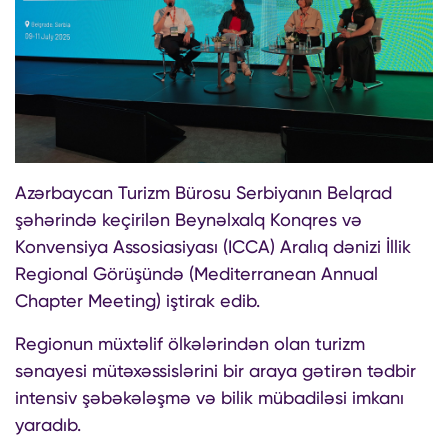
Azərbaycan Turizm Bürosu Serbiyanın Belqrad
şəhərində keçirilən Beynəlxalq Konqres və
Konvensiya Assosiasiyası (ICCA) Aralıq dənizi İllik
Regional Görüşündə (Mediterranean Annual
Chapter Meeting) iştirak edib.
Regionun müxtəlif ölkələrindən olan turizm
sənayesi mütəxəssislərini bir araya gətirən tədbir
intensiv şəbəkələşmə və bilik mübadiləsi imkanı
yaradıb.