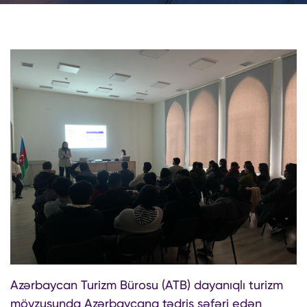
Azərbaycan Turizm Bürosu (ATB) dayanıqlı turizm
mövzusunda Azərbaycana tədris səfəri edən