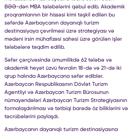
BƏƏ-dən MBA tələbələrini qəbul edib. Akademik
proqramlarının bir hissəsi kimi təşkil edilən bu
səfərdə Azərbaycanın dayanıqlı turizm
destinasiyaya çevrilməsi üzrə strategiyası və
mədəni irsin mühafizəsi sahəsi üzrə görülən işlər
tələbələrə təqdim edilib.
Səfər çərçivəsində ümumilikdə 62 tələbə və
akademik heyət üzvü fevralın 18-də və 21-də iki
qrup halında Azərbaycana səfər ediblər.
Azərbaycan Respublikasının Dövlət Turizm
Agentliyi və Azərbaycan Turizm Bürosunun
nümayəndələri Azərbaycan Turizm Strategiyasının
formalaşdırılması və tətbiqi barədə öz biliklərini və
təcrübələrini paylaşdı.
Azərbaycanın dayanıqlı turizm destinasiyasına