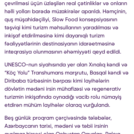
çevrilməsi üçün üzləşilən real çətinliklər və onların
həlli yolları barədə müzakirələr aparıldı. Həmçinin,
quş müşahidəçiliyi, Slow Food konsepsiyasının
təşviqi kimi turizm məhsullarının yaradılması və
inkişaf etdirilməsinə kimi dayanıqlı turizm
fəaliyyətlərinin destinasiyanın idarəetməsinə
inteqrasiya olunmasının əhəmiyyəti qeyd edildi.
UNESCO-nun siyahısında yer alan Xınalıq kəndi və
“Köç Yolu” Transhumans marşrutu, Basqal kəndi və
Diribaba türbəsinin bərpası kimi layihələrin
dövlətin mədəni irsin mühafizəsi və regenerativ
turizmin inkişafında oynadığı vacib rolu nümayiş
etdirən mühüm layihələr olaraq vurğulandı.
Beş günlük proqram çərçivəsində tələbələr,
Azərbaycanın tarixi, mədəni və təbii irsinin
ayrılmaz hissəsi olan Qobustan Qayaları, Palçıq