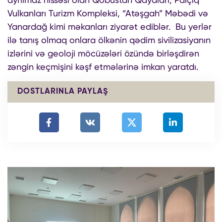
Vulkanları Turizm Kompleksi, “Atəşgah” Məbədi və
Yanardağ kimi məkanları ziyarət ediblər. Bu yerlər
ilə tanış olmaq onlara ölkənin qədim sivilizasiyanın
izlərini və geoloji möcüzələri özündə birləşdirən
zəngin keçmişini kəşf etmələrinə imkan yaratdı.
DOSTLARINLA PAYLAŞ