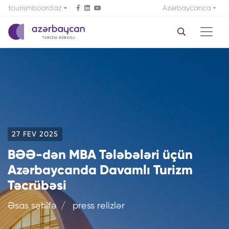
tourismboard.az
Azərbaycanca
27 FEV 2025
BƏƏ-dən MBA Tələbələri üçün
Azərbaycanda Davamlı Turizm
Təcrübəsi
Əsas səhifə
press relizlər