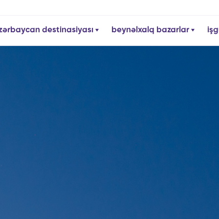
zərbaycan destinasiyası
beynəlxalq bazarlar
işg