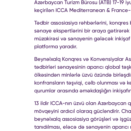
Azərbaycan Turizm Bürosu (ATB) 17-19 iyu
keçirilən ICCA Mediterranean & France-B
Tədbir assosiasiya rəhbərlərini, konqres b
sənaye ekspertlərini bir araya gətirərək
müzakirəsi və sənayenin gələcək inkişaf 
platforma yaradır.
Beynəlxalq Konqres və Konvensiyalar Ass
tədbirləri sənayesinin aparıcı qlobal təş
ölkəsindən minlərlə üzvü özündə birləşd
konfransların təşviqi, cəlb olunması və k
qurumlar arasında əməkdaşlığın inkişafı
13 ildir ICCA-nın üzvü olan Azərbaycan q
mövqeyini ardıcıl olaraq gücləndirir. Ch
beynəlxalq assosiasiya görüşləri və işgüz
tanıdılması, eləcə də sənayenin aparıcı