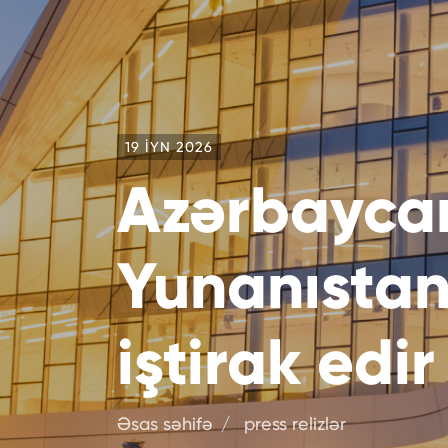
19 IYN 2026
Azərbaycan
Yunanıstan
iştirak edir
Əsas səhifə
press relizlər