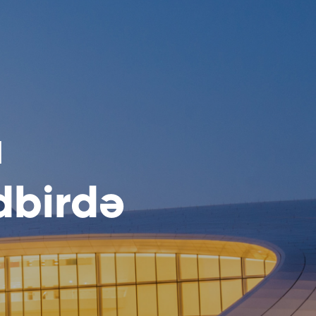
u
dbirdə