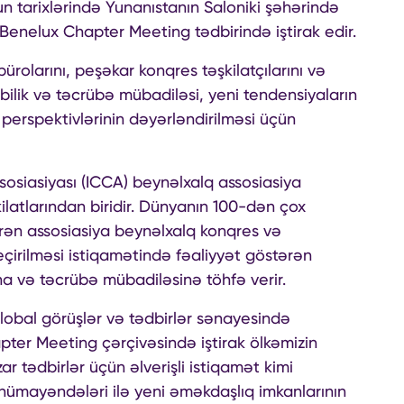
n tarixlərində Yunanıstanın Saloniki şəhərində
enelux Chapter Meeting tədbirində iştirak edir.
ürolarını, peşəkar konqres təşkilatçılarını və
 bilik və təcrübə mübadiləsi, yeni tendensiyaların
perspektivlərinin dəyərləndirilməsi üçün
osiasiyası (ICCA) beynəlxalq assosiasiya
kilatlarından biridir. Dünyanın 100-dən çox
irən assosiasiya beynəlxalq konqres və
eçirilməsi istiqamətində fəaliyyət göstərən
na və təcrübə mübadiləsinə töhfə verir.
lobal görüşlər və tədbirlər sənayesində
apter Meeting çərçivəsində iştirak ölkəmizin
ar tədbirlər üçün əlverişli istiqamət kimi
 nümayəndələri ilə yeni əməkdaşlıq imkanlarının