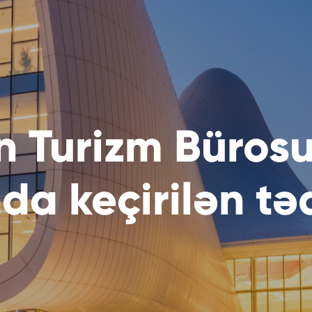
 Turizm Büros
da keçirilən tə