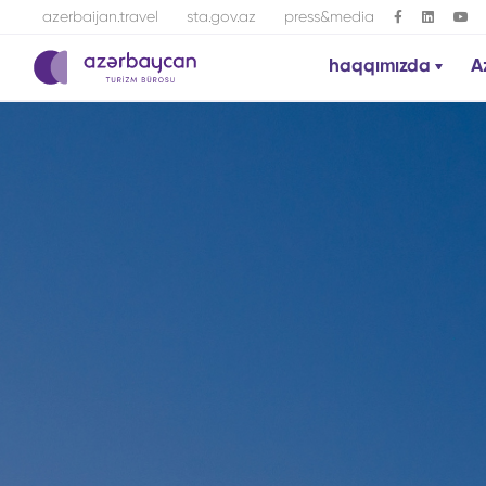
azerbaijan.travel
sta.gov.az
press&media
haqqımızda
A