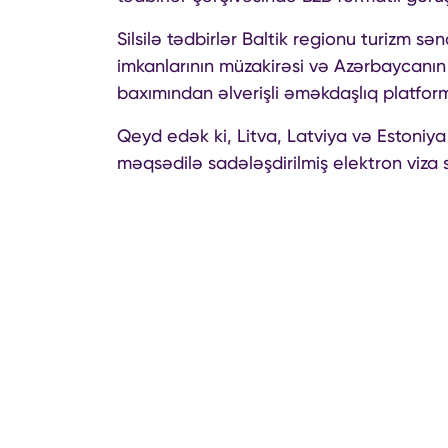
Silsilə tədbirlər Baltik regionu turizm s
imkanlarının müzakirəsi və Azərbaycanın
baxımından əlverişli əməkdaşlıq platform
Qeyd edək ki, Litva, Latviya və Estoniy
məqsədilə sadələşdirilmiş elektron viza s