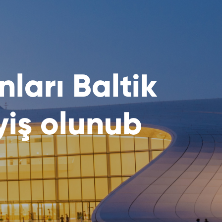
ları Baltik
yiş olunub