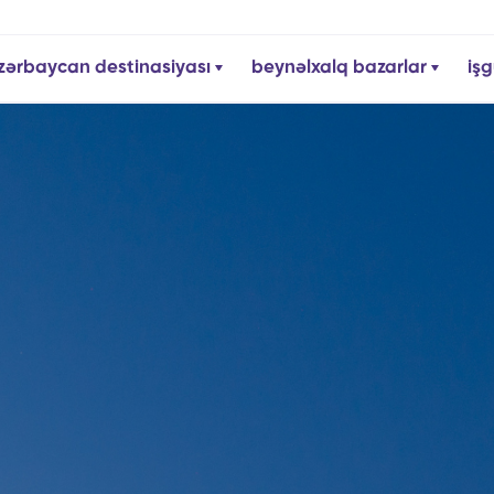
zərbaycan destinasiyası
beynəlxalq bazarlar
işg