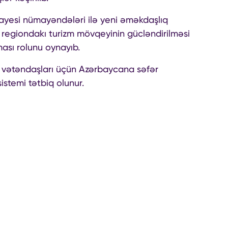
ənayesi nümayəndələri ilə yeni əməkdaşlıq
 regiondakı turizm mövqeyinin gücləndirilməsi
ası rolunu oynayıb.
a vətəndaşları üçün Azərbaycana səfər
istemi tətbiq olunur.