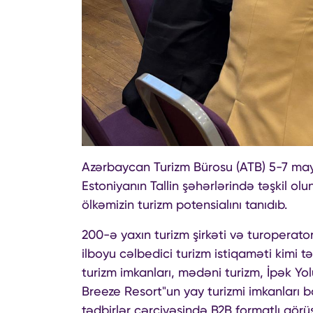
Azərbaycan Turizm Bürosu (ATB) 5-7 may t
Estoniyanın Tallin şəhərlərində təşkil olu
ölkəmizin turizm potensialını tanıdıb.
200-ə yaxın turizm şirkəti və turoperato
ilboyu cəlbedici turizm istiqaməti kimi tə
turizm imkanları, mədəni turizm, İpək Yolu
Breeze Resort"un yay turizmi imkanları b
tədbirlər çərçivəsində B2B formatlı görüşl