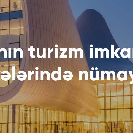
ın turizm imkan
kələrində nüma