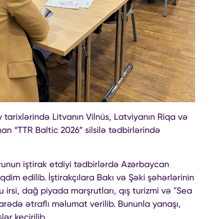
arixlərində Litvanın Vilnüs, Latviyanın Riqa və
nan “TTR Baltic 2026” silsilə tədbirlərində
runun iştirak etdiyi tədbirlərdə Azərbaycan
qdim edilib. İştirakçılara Bakı və Şəki şəhərlərinin
 irsi, dağ piyada marşrutları, qış turizmi və "Sea
arədə ətraflı məlumat verilib. Bununla yanaşı,
ər keçirilib.