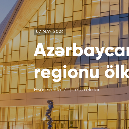
07 MAY 2026
Azərbaycan
regionu öl
Əsas səhifə
press relizlər