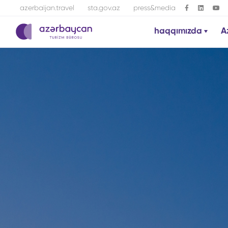
azerbaijan.travel
sta.gov.az
press&media
haqqımızda
A