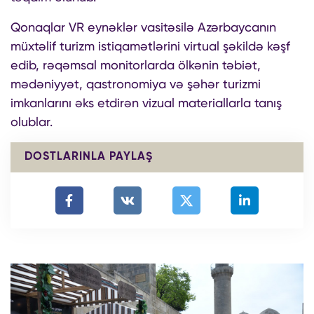
Qonaqlar VR eynəklər vasitəsilə Azərbaycanın
müxtəlif turizm istiqamətlərini virtual şəkildə kəşf
edib, rəqəmsal monitorlarda ölkənin təbiət,
mədəniyyət, qastronomiya və şəhər turizmi
imkanlarını əks etdirən vizual materiallarla tanış
olublar.
DOSTLARINLA PAYLAŞ