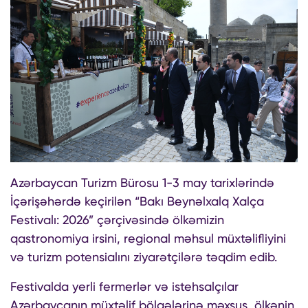
Azərbaycan Turizm Bürosu 1-3 may tarixlərində
İçərişəhərdə keçirilən “Bakı Beynəlxalq Xalça
Festivalı: 2026” çərçivəsində ölkəmizin
qastronomiya irsini, regional məhsul müxtəlifliyini
və turizm potensialını ziyarətçilərə təqdim edib.
Festivalda yerli fermerlər və istehsalçılar
Azərbaycanın müxtəlif bölgələrinə məxsus, ölkənin