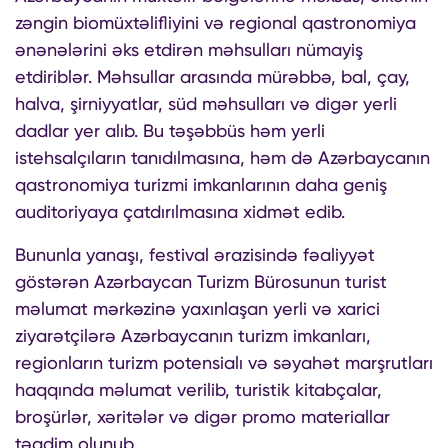
zəngin biomüxtəlifliyini və regional qastronomiya
ənənələrini əks etdirən məhsulları nümayiş
etdiriblər. Məhsullar arasında mürəbbə, bal, çay,
halva, şirniyyatlar, süd məhsulları və digər yerli
dadlar yer alıb. Bu təşəbbüs həm yerli
istehsalçıların tanıdılmasına, həm də Azərbaycanın
qastronomiya turizmi imkanlarının daha geniş
auditoriyaya çatdırılmasına xidmət edib.
Bununla yanaşı, festival ərazisində fəaliyyət
göstərən Azərbaycan Turizm Bürosunun turist
məlumat mərkəzinə yaxınlaşan yerli və xarici
ziyarətçilərə Azərbaycanın turizm imkanları,
regionların turizm potensialı və səyahət marşrutları
haqqında məlumat verilib, turistik kitabçalar,
broşürlər, xəritələr və digər promo materiallar
təqdim olunub.