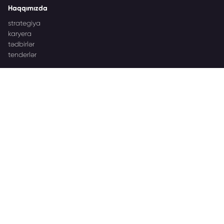
Haqqımızda
strategiya
karyera
tədbirlər
tenderlər
Azərbaycan destinasiyası
nəşrlər
brend haqqında
hədəf bazarları
İşgüzar tədbirlər
Azərbaycan İşgüzar Tədbirləri haqqında
tərəfdaşlar