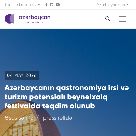
tourismboard.az
Azərbaycanca
04 MAY 2026
Azərbaycanın qastronomiya irsi və
turizm potensialı beynəlxalq
festivalda təqdim olunub
Əsas səhifə
press relizlər