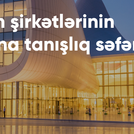
m şirkətlərinin
 tanışlıq səfər