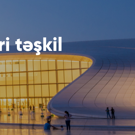
i təşkil