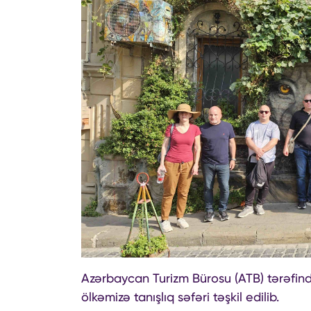
Azərbaycan Turizm Bürosu (ATB) tərəfindən
ölkəmizə tanışlıq səfəri təşkil edilib.