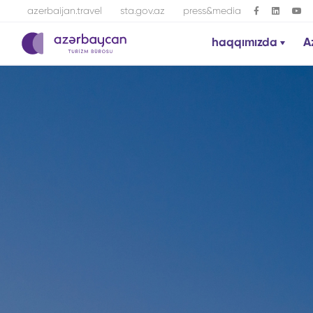
azerbaijan.travel
sta.gov.az
press&media
haqqımızda
A