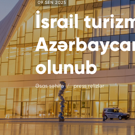
09 SEN 2025
İsrail turiz
Azərbaycana
olunub
Əsas səhifə
press relizlər