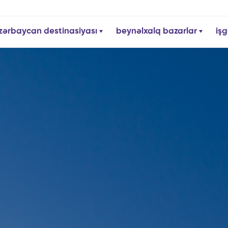
zərbaycan destinasiyası
beynəlxalq bazarlar
işg