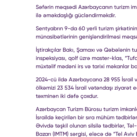
Səfərin məqsədi Azərbaycanın turizm imka
ilə əməkdaşlığı gücləndirməkdir.
Sentyabrın 9-da 60 yerli turizm şirkətini
münasibətlərinin genişləndirilməsi məqsəd
İştirakçılar Bakı, Şamaxı və Qəbələnin tur
inspeksiyası, qolf üzrə master-klas, “Tu
müxtəlif mədəni irs və tarixi məkanlar b
2024-cü ildə Azərbaycana 28 955 İsrail və
ölkəmizi 23 534 İsrail vətəndaşı ziyarət 
təxminən iki dəfə çoxdur.
Azərbaycan Turizm Bürosu turizm imkanla
İsraildə keçirilən bir sıra mühüm tədbirlə
Əvivdə təşkil olunan silsilə tədbirlər, Tə
Bazarı (IMTM) sərgisi, eləcə də “Tel Aviv 