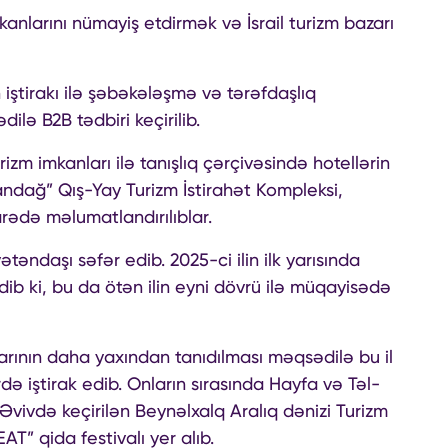
nlarını nümayiş etdirmək və İsrail turizm bazarı
n iştirakı ilə şəbəkələşmə və tərəfdaşlıq
ilə B2B tədbiri keçirilib.
izm imkanları ilə tanışlıq çərçivəsində hotellərin
fandağ” Qış-Yay Turizm İstirahət Kompleksi,
arədə məlumatlandırılıblar.
təndaşı səfər edib. 2025-ci ilin ilk yarısında
edib ki, bu da ötən ilin eyni dövrü ilə müqayisədə
rının daha yaxından tanıdılması məqsədilə bu il
rdə iştirak edib. Onların sırasında Hayfa və Təl-
l-Əvivdə keçirilən Beynəlxalq Aralıq dənizi Turizm
EAT” qida festivalı yer alıb.